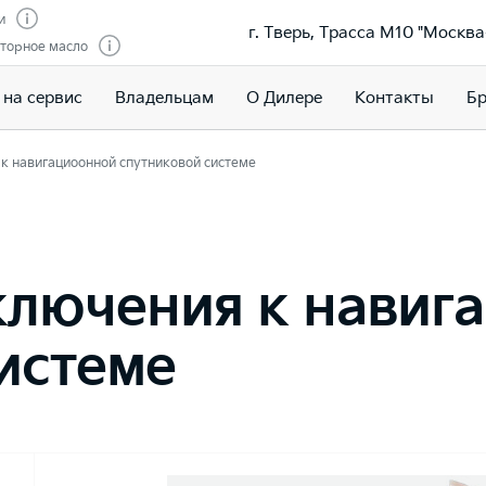
и
г. Тверь, Трасса М10 "Москва
торное масло
 на сервис
Владельцам
О Дилере
Контакты
Бр
к навигациоонной спутниковой системе
ключения к навиг
истеме