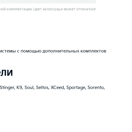
ой комплектации. Цвет аксессуара может отличаться
истемы с помощью дополнительных комплектов
ели
Stinger
,
K9
,
Soul
,
Seltos
,
XCeed
,
Sportage
,
Sorento
,