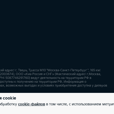
адрес: г. Тверь, Трасса М10 "Москва-Санкт-Петербург ", 165 км;
52003674), ООО «Киа Россия и СНГ» (Фактический адрес: г.Москва,
РН: 5087746291760) ведут деятельность на территории РФ в
 доступны к получению на территории РФ. Информация о
нах, возможных выгодах и условиях приобретения доступна у дилеров
я cookie
х
Карта сайта
 обработку
cookie-файлов
в том числе, с использованием метри