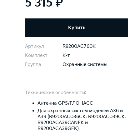
5 315 ₽
Купить
Артикул
R9200AC760K
Комплект
К-т
Группа
Охранные системы
Технические особенности:
Антенна GPS/ГЛОНАСС
Для охранных систем моделей A36 и
A39 (R9200AC036CK, R9200AC039CK,
R9200ACA39CANEK и
R9200ACA39GEK)