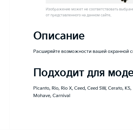
Изображение может не соответствовать выбранн
от представленного на данном сайте.
Описание
Расширяйте возможности вашей охранной с
Подходит для мод
Picanto
,
Rio
,
Rio X
,
Ceed
,
Ceed SW
,
Cerato
,
K5
,
Mohave
,
Carnival