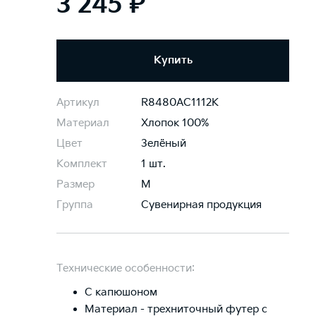
3 245 ₽
Купить
Артикул
R8480AC1112K
Материал
Хлопок 100%
Цвет
Зелёный
Комплект
1 шт.
Размер
M
Группа
Сувенирная продукция
Технические особенности:
С капюшоном
Материал - трехниточный футер с