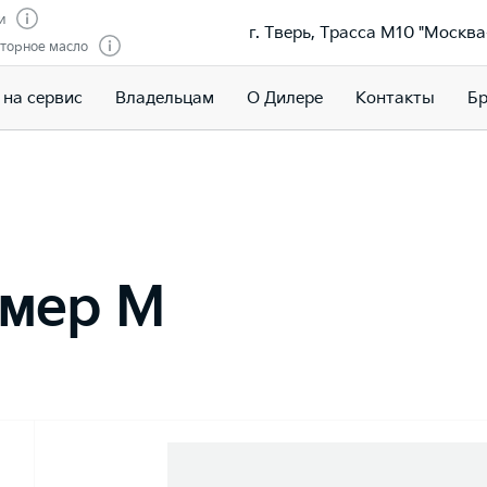
и
г. Тверь, Трасса М10 "Москва
торное масло
 на сервис
Владельцам
О Дилере
Контакты
Бр
змер M