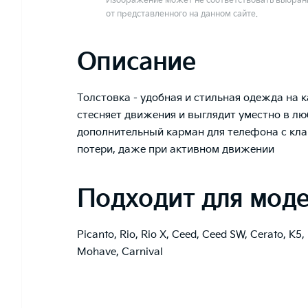
Изображение может не соответствовать выбранн
от представленного на данном сайте.
Описание
Толстовка - удобная и стильная одежда на 
стесняет движения и выглядит уместно в лю
дополнительный карман для телефона с кл
потери, даже при активном движении
Подходит для мод
Picanto
,
Rio
,
Rio X
,
Ceed
,
Ceed SW
,
Cerato
,
K5
,
Mohave
,
Carnival