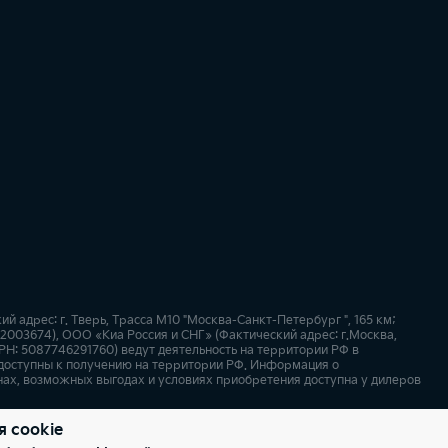
адрес: г. Тверь, Трасса М10 "Москва-Санкт-Петербург ", 165 км;
52003674), ООО «Киа Россия и СНГ» (Фактический адрес: г.Москва,
РН: 5087746291760) ведут деятельность на территории РФ в
 доступны к получению на территории РФ. Информация о
нах, возможных выгодах и условиях приобретения доступна у дилеров
я cookie
х
Карта сайта