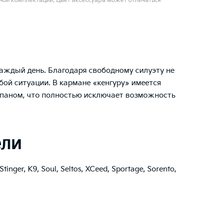
ой комплектации. Цвет аксессуара может отличаться
каждый день. Благодаря свободному силуэту не
бой ситуации. В кармане «кенгуру» имеется
апаном, что полностью исключает возможность
ели
Stinger
,
K9
,
Soul
,
Seltos
,
XCeed
,
Sportage
,
Sorento
,