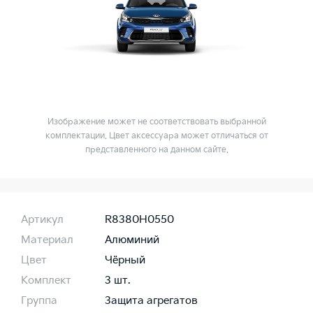
Изображение может не соответствовать выбранной
комплектации. Цвет аксессуара может отличаться от
представленного на данном сайте.
Артикул
R8380H0550
Материал
Алюминий
Цвет
Чёрный
Комплект
3 шт.
Группа
Защита агрегатов