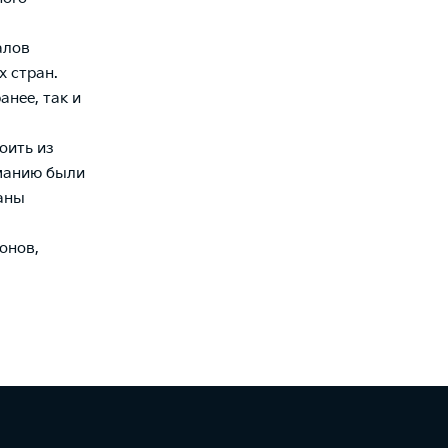
алов
х стран.
анее, так и
оить из
иманию были
ваны
онов,