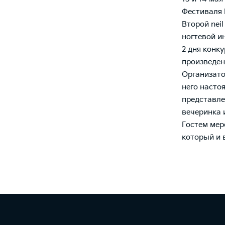
Фестиваля 
Второй nei
ногтевой ин
2 дня конк
произведен
Организато
него насто
представле
вечеринка 
Гостем мер
который и 