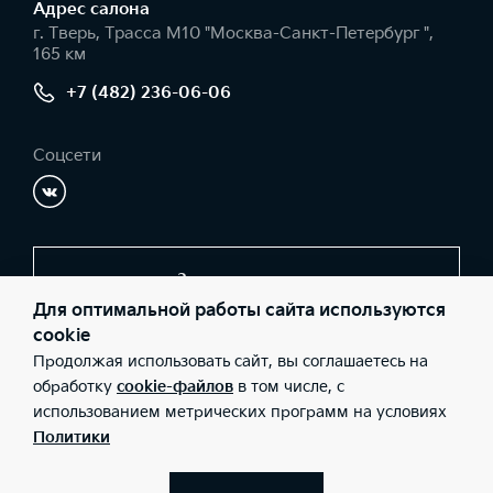
Адрес салонa
г. Тверь, Трасса М10 "Москва-Санкт-Петербург ",
165 км
+7 (482) 236-06-06
Соцсети
Заказать звонок
Для оптимальной работы сайта используются
cookie
Продолжая использовать сайт, вы соглашаетесь на
© 2026 Юридические лица ООО «РУМОС-Восток» (Фактический
адрес: г. Тверь, Трасса М10 "Москва-Санкт-Петербург ", 165 км;
обработку
cookie-файлов
в том числе, с
Телефон: +7 (482) 236-06-06; ИНН: 6950113444; ОГРН:
использованием метрических программ на условиях
1106952003674), ООО «Киа Россия и СНГ» (Фактический адрес:
г.Москва, Валовая 26; Телефон: 8 800 301 08 80; ИНН:
Политики
7728674093; ОГРН: 5087746291760) ведут деятельность на
территории РФ в соответствии с законодательством РФ.
Реализуемые товары доступны к получению на территории РФ.